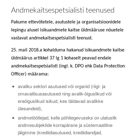
Andmekaitsespetsialisti teenused
Pakume ettevõtetele, asutustele ja organisatsioonidele
lepingu alusel isikuandmete kaitse üldmääruse nõuetele
vastavat andmekaitsespetsialisti teenust.
25. mail 2018.a kohalduma hakanud isikuandmete kaitse
üldmäärus artikkel 37 lg 1 kohaselt peavad endale
andmekaitsespetsialisti (ingl. k.
DPO ehk Data Protection
Officer)
määrama:
avaliku sektori asutused või organid (riigi- ja
omavalitsusasutused ning avalik-õiguslikud või
eraõiguslikud isikud, kes täidavad avalikke
ülesandeid),
andmetöötlejad, kelle põhitegevuseks on ulatuslik
andmesubjektide korrapärane ja süstemaatiline
jälgimine (krediidiasutused, krediidiandjad,