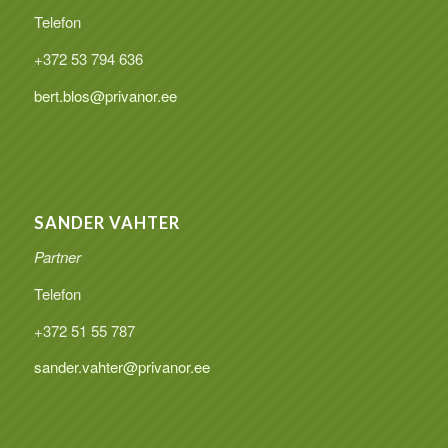
Telefon
+372 53 794 636
bert.blos@privanor.ee
SANDER VAHTER
Partner
Telefon
+372 51 55 787
sander.vahter@privanor.ee