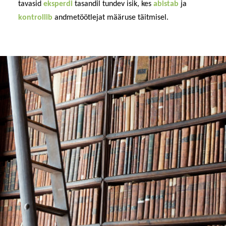
tavasid
eksperdi
tasandil tundev isik, kes
abistab
ja
kontrollib
andmetöötlejat määruse täitmisel.