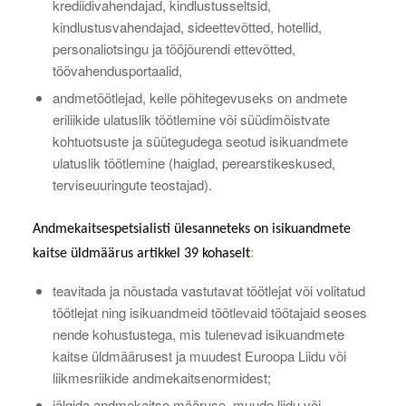
krediidivahendajad, kindlustusseltsid,
kindlustusvahendajad, sideettevõtted, hotellid,
personaliotsingu ja tööjõurendi ettevõtted,
töövahendusportaalid,
andmetöötlejad, kelle põhitegevuseks on andmete
eriliikide ulatuslik töötlemine või süüdimõistvate
kohtuotsuste ja süütegudega seotud isikuandmete
ulatuslik töötlemine (haiglad, perearstikeskused,
terviseuuringute teostajad).
Andmekaitsespetsialisti ülesanneteks on
isikuandmete
kaitse üldmäärus artikkel 39 kohaselt
:
teavitada ja nõustada vastutavat töötlejat või volitatud
töötlejat ning isikuandmeid töötlevaid töötajaid seoses
nende kohustustega, mis tulenevad isikuandmete
kaitse üldmäärusest ja muudest Euroopa Liidu või
liikmesriikide andmekaitsenormidest;
jälgida andmekaitse määruse, muude liidu või