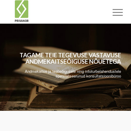
TAGAME TEIE TEGEVUSE VASTAVUSE
ANDME­KAITSE­ÕIGUSE NÕUETEGA
Andmekaitse ja teabeõigusele ning infoturbelahendustele
spetsialiseerunud konsultatsioonibüroo