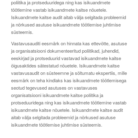
poliitika ja protseduuridega ning kas isikuandmete
töötlemine vastab isikuandmete kaitse nõuetele.
Isikuandmete kaitse audit aitab välja selgitada probleemid
ja nõrkused asutuse isikuandmete töötlemise juhtimise
süsteemis.
Vastavusauditi eesmärk on hinnata kas ettevõtte, asutuse
ja organisatsiooni dokumenteeritud poliitikad, juhendid,
eeskirjad ja protseduurid vastavad isikuandmete kaitse
õigusaktides sätestatud nõuetele. Isikuandmete kaitse
vastavusaudit on süsteemne ja sõltumatu ekspertiis, mille
eesmärk on teha kindlaks kas isikuandmete töötlemisega
seotud tegevused asutuses on vastavuses
organisatsiooni isikuandmete kaitse poliitika ja
protseduuridega ning kas isikuandmete töötlemine vastab
isikuandmete kaitse nõuetele. Isikuandmete kaitse audit
aitab välja selgitada probleemid ja nõrkused asutuse
isikuandmete töötlemise juhtimise süsteemis.