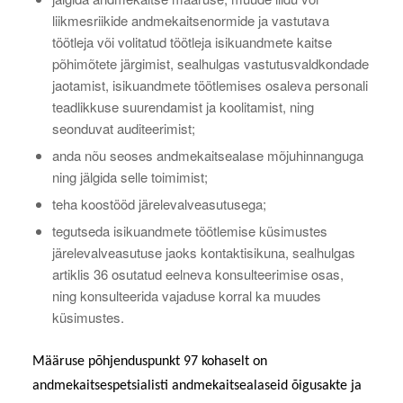
liikmesriikide andmekaitsenormide ja vastutava
töötleja või volitatud töötleja isikuandmete kaitse
põhimõtete järgimist, sealhulgas vastutusvaldkondade
jaotamist, isikuandmete töötlemises osaleva personali
teadlikkuse suurendamist ja koolitamist, ning
seonduvat auditeerimist;
anda nõu seoses andmekaitsealase mõjuhinnanguga
ning jälgida selle toimimist;
teha koostööd järelevalveasutusega;
tegutseda isikuandmete töötlemise küsimustes
järelevalveasutuse jaoks kontaktisikuna, sealhulgas
artiklis 36 osutatud eelneva konsulteerimise osas,
ning konsulteerida vajaduse korral ka muudes
küsimustes.
Määruse põhjenduspunkt 97 kohaselt on
andmekaitsespetsialisti andmekaitsealaseid õigusakte ja