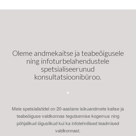
Oleme andmekaitse ja teabeõigusele
ning infoturbelahendustele
spetsialiseerunud
konsultatsioonibüroo.
Meie spetsialistidel on 20-aastane isikuandmete kaitse ja
teabeõiguse valdkonnas tegutsemise kogemus ning
põhjalikud õiguslikud kui ka infotehnilised teadmised
valdkonnast.