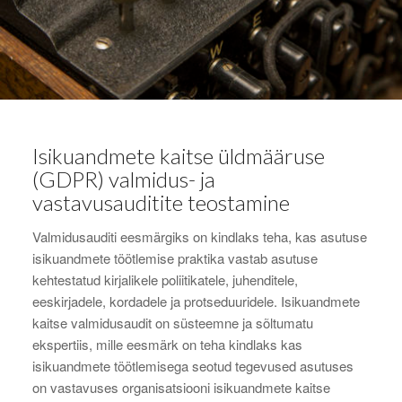
Isikuandmete kaitse üldmääruse
(GDPR) valmidus- ja
vastavusauditite teostamine
Valmidusauditi eesmärgiks on kindlaks teha, kas asutuse
isikuandmete töötlemise praktika vastab asutuse
kehtestatud kirjalikele poliitikatele, juhenditele,
eeskirjadele, kordadele ja protseduuridele. Isikuandmete
kaitse valmidusaudit on süsteemne ja sõltumatu
ekspertiis, mille eesmärk on teha kindlaks kas
isikuandmete töötlemisega seotud tegevused asutuses
on vastavuses organisatsiooni isikuandmete kaitse